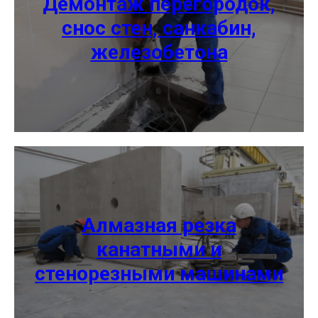
Демонтаж перегородок,
снос стен, санкабин,
железобетона
Алмазная резка
канатными и
стенорезными машинами